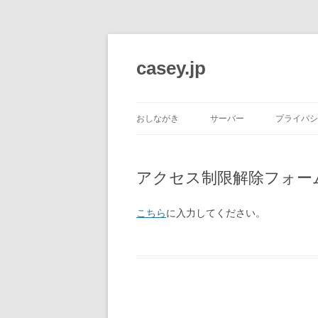
コ
ン
テ
casey.jp
ン
ツ
へ
ス
キ
ッ
おしながき
サーバー
プライバシ
プ
アクセス制限解除フォー
こちら
に入力してください。