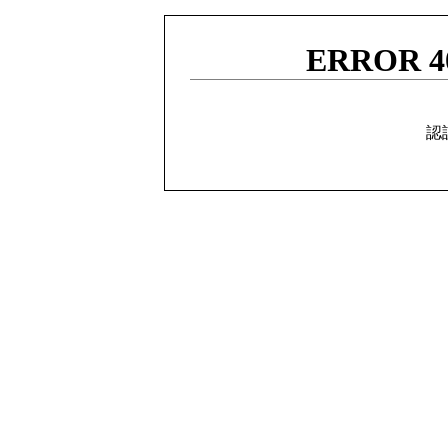
ERROR 40
認